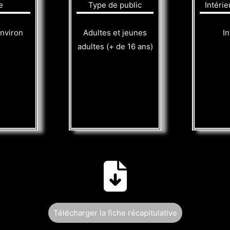
e
Type de public
Intérie
nviron
Adultes et jeunes
In
adultes (+ de 16 ans)
Télécharger la fiche récapitulative